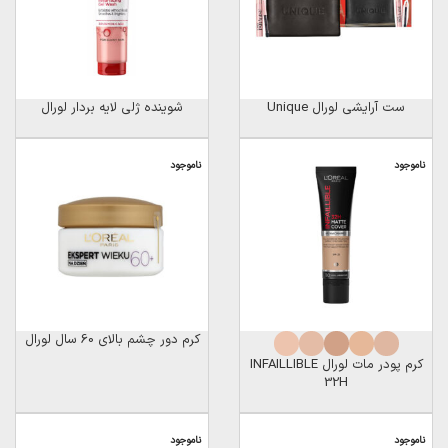
ست آرایشی لورال Unique
شوینده ژلی لایه بردار لورال
ناموجود
ناموجود
کرم دور چشم بالای 60 سال لورال
کرم پودر مات لورال INFAILLIBLE
32H
ناموجود
ناموجود