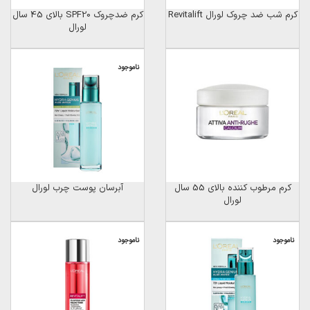
کرم شب ضد چروک لورال Revitalift
کرم ضدچروک SPF20 بالای 45 سال
لورال
ناموجود
کرم مرطوب کننده بالای 55 سال
آبرسان پوست چرب لورال
لورال
ناموجود
ناموجود