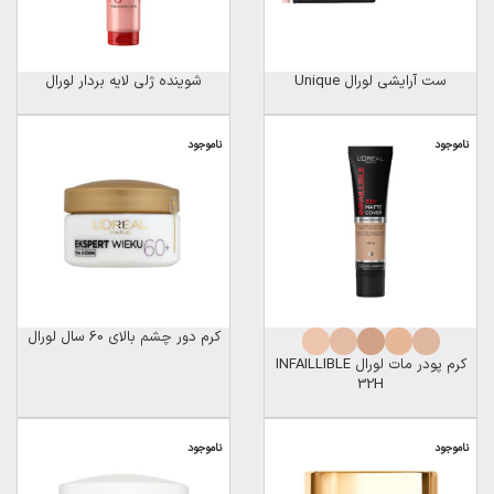
ست آرایشی لورال Unique
شوینده ژلی لایه بردار لورال
ناموجود
ناموجود
کرم دور چشم بالای 60 سال لورال
کرم پودر مات لورال INFAILLIBLE
32H
ناموجود
ناموجود