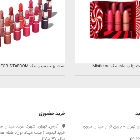
رژلب مات مک Mistletoe
ست رژلب مینی مک DESTINED FOR STARDOM
ید
خرید حضوری
:تهران – پایین تر از میدان هروی
آدرس: تهران، شهرک غرب، میدان صن
خرید لیدوما (جنب میلاد نور)، طبقه همک
021-2
پلاک 47 و 37