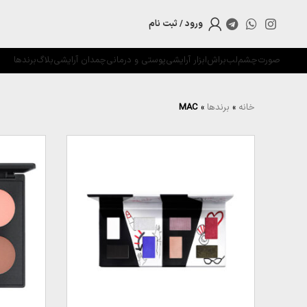
ورود / ثبت نام
صورت
چشم
لب
براش
ابزار آرایشی
پوستی و درمانی
چمدان آرایشی
بلاگ
برندها
خانه
»
برندها
»
MAC