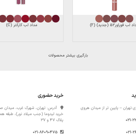
 لب فوراور52 (جدید) (F)
مداد لب کارکتر (C)
بارگیری بیشتر محصولات
ید
خرید حضوری
:تهران – پایین تر از میدان هروی
آدرس: تهران، شهرک غرب، میدان صن
خرید لیدوما (جنب میلاد نور)، طبقه همک
021-2
پلاک 47 و 37
021-86090475