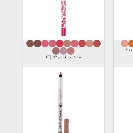
مداد لب فوراور52 (F)