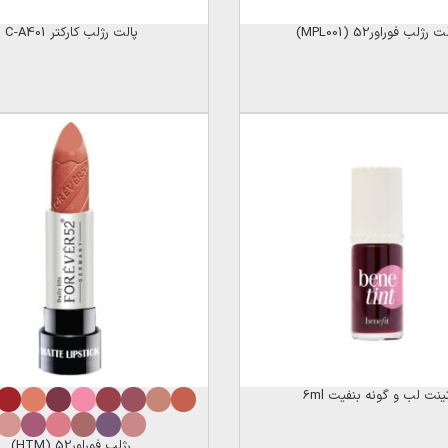
ت رژلب فوراور52 (MPL001)
پالت رژلب کارکتر C-A401
ینت لب و گونه بنفیت 6ml
رژلب فوراور52 (HTM)