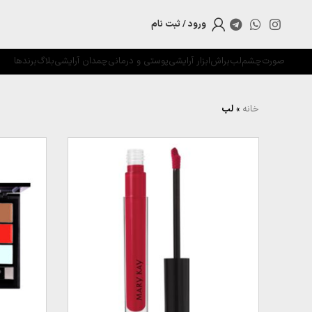
ورود / ثبت نام
صورت
چشم
لب
براش
ابزار آرایشی
پوستی و درمانی
چمدان آرایشی
بلاگ
برندها
خانه
»
لب