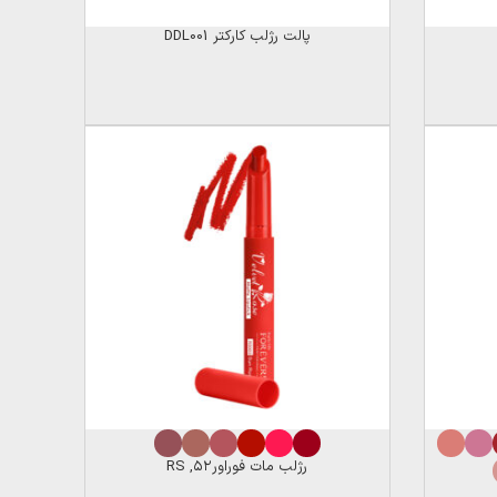
پالت رژلب کارکتر DDL001
رژلب مات فوراور۵۲, RS