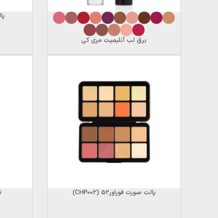
پال
برق لب آنلیمیت مری کی
پالت صورت فوراور52 (CHP002)
ت