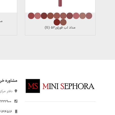
مداد
مداد لب فوراور52 (G)
مشاوره خر
دفتر مرکزی
2332900
021-26144516