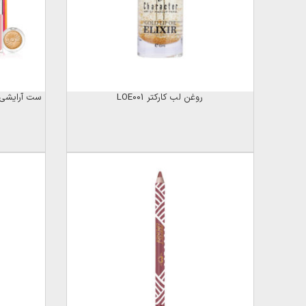
روغن لب کارکتر LOE001
ست آرایشی و پوست