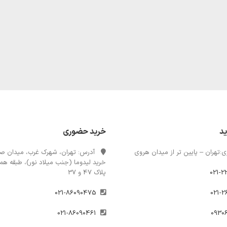
ید
خرید حضوری
:تهران – پایین تر از میدان هروی
آدرس: تهران، شهرک غرب، میدان صن
خرید لیدوما (جنب میلاد نور)، طبقه همک
021-2
پلاک 47 و 37
021-86090475
021-86090461