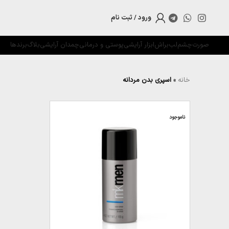
ورود / ثبت نام
صورت
چشم
لب
براش
ابزار آرایشی
پوستی و درمانی
چمدان آرایشی
بلاگ
برندها
خانه
»
اسپری بدن مردانه
ناموجود