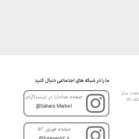
ما را در شبکه های اجتماعی دنبال کنید
عت، مرکز
صفحه صاحارا در اینستاگرام
ف بالا،
@Sahara.Market
صفحه فوراور 52
@forever52.ir