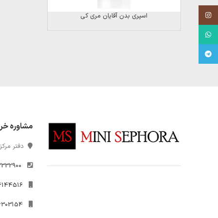
Instagram
اسپری بدن آقایان مری کی
WhatsApp
Telegram
مشاوره خر
دفتر مرکزی
2332900
021-26144516
09306303154