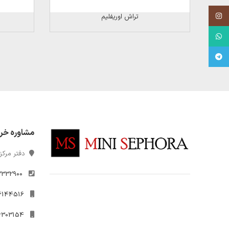
Instagram
تراش اوریفلیم
WhatsApp
Telegram
مشاوره خر
دفتر مرکزی
2332900
021-26144516
09306303154