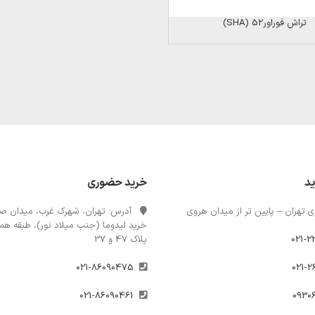
تراش فوراور52 (SHA)
ید
خرید حضوری
:تهران – پایین تر از میدان هروی
آدرس: تهران، شهرک غرب، میدان صن
خرید لیدوما (جنب میلاد نور)، طبقه همک
021-2
پلاک 47 و 37
021-86090475
021-86090461