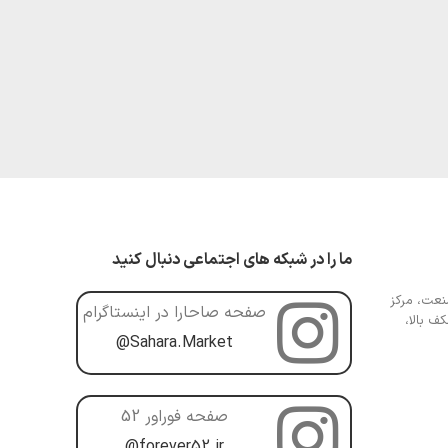
ما را در شبکه های اجتماعی دنبال کنید
عت، مرکز
صفحه صاحارا در اینستاگرام
ف بالا،
@Sahara.Market
صفحه فوراور 52
@forever52.ir