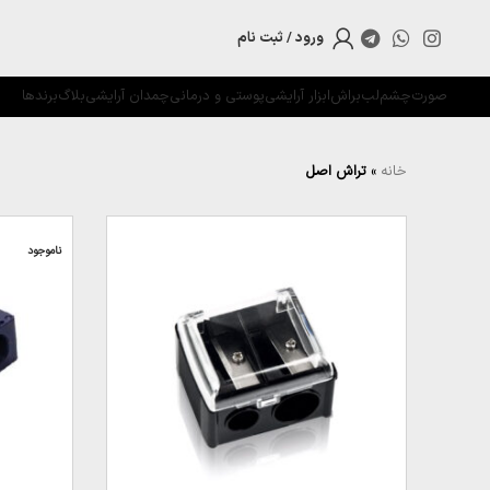
ورود / ثبت نام
صورت
چشم
لب
براش
ابزار آرایشی
پوستی و درمانی
چمدان آرایشی
بلاگ
برندها
خانه
»
تراش اصل
ناموجود