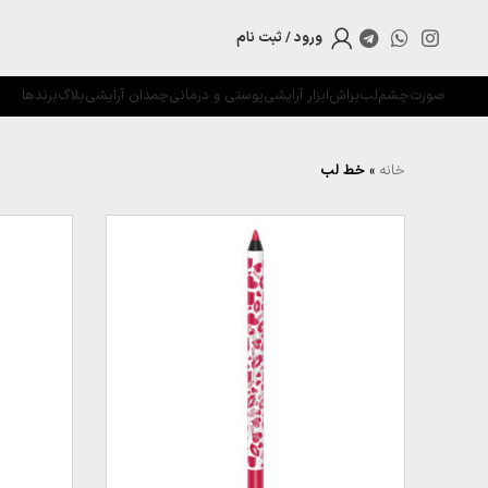
ورود / ثبت نام
صورت
چشم
لب
براش
ابزار آرایشی
پوستی و درمانی
چمدان آرایشی
بلاگ
برندها
خانه
»
خط لب