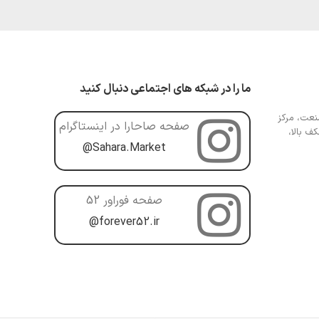
ما را در شبکه های اجتماعی دنبال کنید
عت، مرکز
صفحه صاحارا در اینستاگرام
ف بالا،
@Sahara.Market
صفحه فوراور 52
@forever52.ir