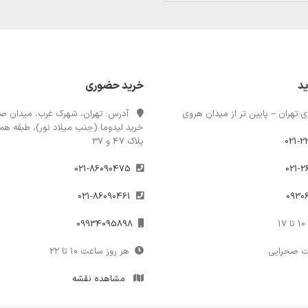
ید
خرید حضوری
:تهران – پایین تر از میدان هروی
آدرس: تهران، شهرک غرب، میدان صن
خرید لیدوما (جنب میلاد نور)، طبقه همک
021-2
پلاک 47 و 37
021-86090475
021-86090461
1
09934095898
ت صحرایی
هر روز ساعت 10 تا 22
مشاهده نقشه