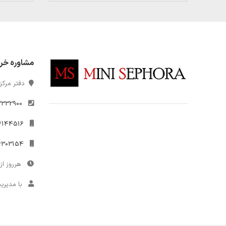
مشاوره خر
دفتر مرکزی
2332900
021-26144516
09306303154
هرروز از 10 تا 7
با مدیری