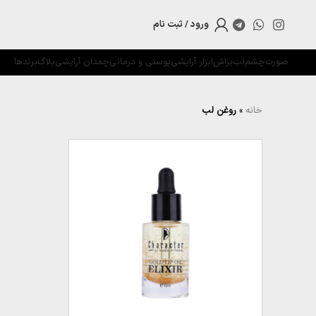
ورود / ثبت نام
صورت
چشم
لب
براش
ابزار آرایشی
پوستی و درمانی
چمدان آرایشی
بلاگ
برندها
خانه
»
روغن لب