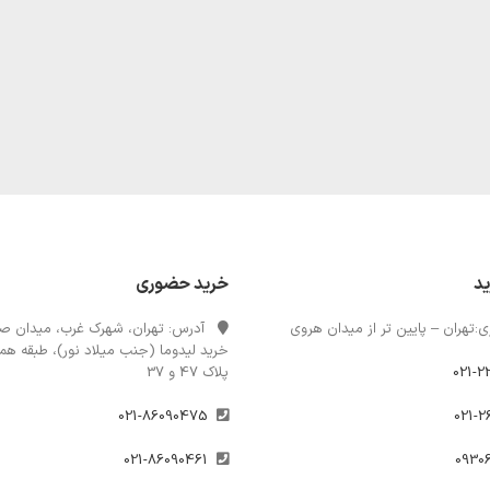
ید
خرید حضوری
:تهران – پایین تر از میدان هروی
آدرس: تهران، شهرک غرب، میدان صن
خرید لیدوما (جنب میلاد نور)، طبقه همک
021-2
پلاک 47 و 37
021-86090475
021-86090461