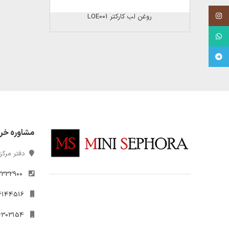
Instagram
روغن لب کارکتر LOE001
WhatsApp
Telegram
مشاوره خر
دفتر مرکزی
2332900
021-26144516
09306303154