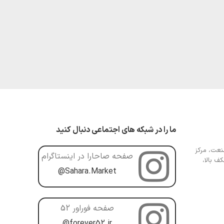
ما را در شبکه های اجتماعی دنبال کنید
عت، مرکز
صفحه صاحارا در اینستاگرام
ف بالا،
@Sahara.Market
صفحه فوراور 52
@forever52.ir