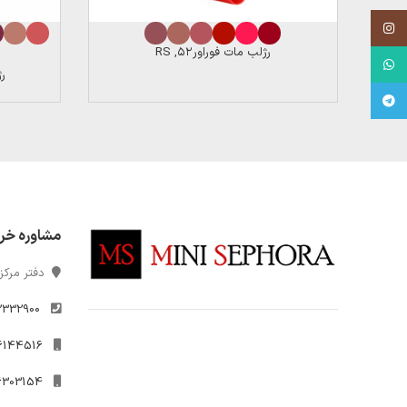
Instagram
رژلب مات فوراور۵۲, RS
WhatsApp
رژل
Telegram
مشاوره خر
دفتر مرکزی
2332900
021-26144516
09306303154