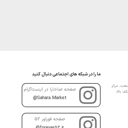
ما را در شبکه های اجتماعی دنبال کنید
عت، مرکز
صفحه صاحارا در اینستاگرام
ف بالا،
@Sahara.Market
صفحه فوراور 52
@forever52.ir