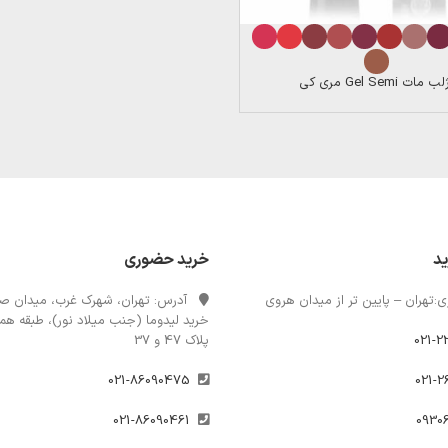
ب مات Gel Semi مری کی
ید
خرید حضوری
:تهران – پایین تر از میدان هروی
آدرس: تهران، شهرک غرب، میدان صن
خرید لیدوما (جنب میلاد نور)، طبقه همک
021-2
پلاک 47 و 37
021-86090475
021-86090461