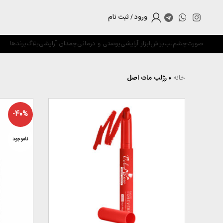
ورود / ثبت نام
صورت
چشم
لب
براش
ابزار آرایشی
پوستی و درمانی
چمدان آرایشی
بلاگ
برندها
خانه
»
رژلب مات اصل
-40%
ناموجود