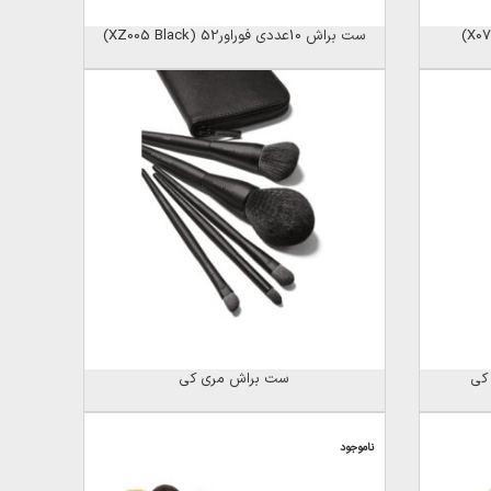
ست براش 10عددی فوراور52 (XZ005 Black)
کی
ست براش مری کی
ناموجود