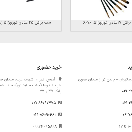
دی فوراور52, X076
ست براش 25 عددی فوراور52 (X028)
ید
خرید حضوری
:تهران – پایین تر از میدان هروی
آدرس: تهران، شهرک غرب، میدان صن
خرید لیدوما (جنب میلاد نور)، طبقه همک
021-2
پلاک 47 و 37
021-86090475
021-86090461
1
09934095898