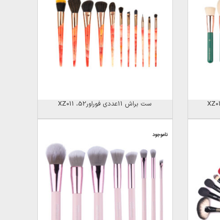
ست براش 11عددی فوراور52، XZ011
ناموجود