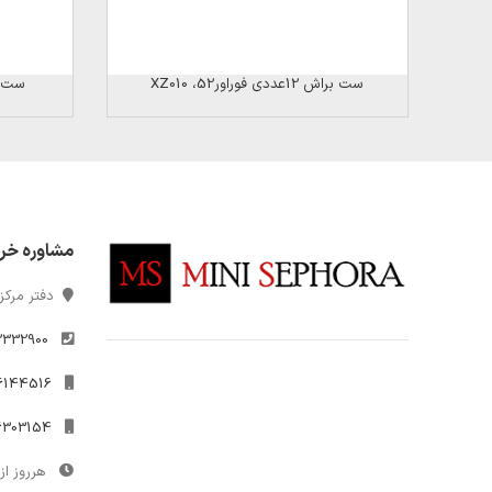
ست براش 12عددی فوراور52، XZ010
ست براش 17عد
مشاوره خر
دفتر مرکزی
2332900
021-26144516
09306303154
هرروز از 10 تا 7