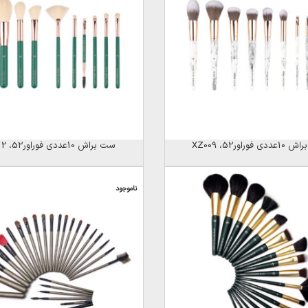
 فوراور52، XZ009
ست براش 10عددی فوراور52، XZ012
ناموجود