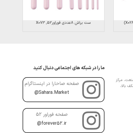
ست براش 8عددی فوراور52, X073
ما را در شبکه های اجتماعی دنبال کنید
عت، مرکز
صفحه صاحارا در اینستاگرام
ف بالا،
@Sahara.Market
صفحه فوراور 52
@forever52.ir