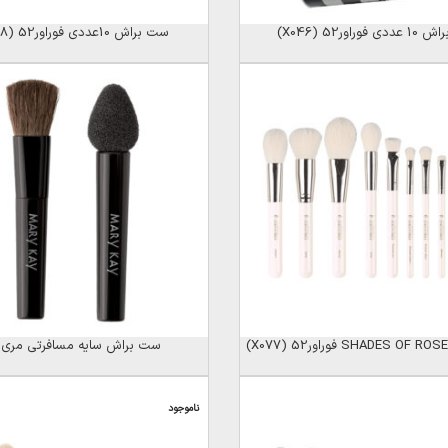
فوراور52 (X046)
ست براش 10عددی فوراور52 (X078)
ست براش سایه مسافرتی مری 
ناموجود