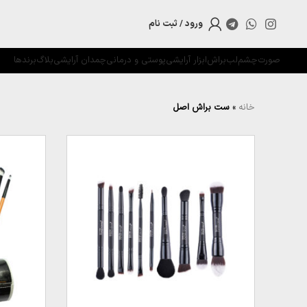
ورود / ثبت نام
صورت
چشم
لب
براش
ابزار آرایشی
پوستی و درمانی
چمدان آرایشی
بلاگ
برندها
خانه
»
ست براش اصل