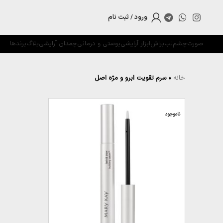
ورود / ثبت نام
صورت
چشم
لب
براش
ابزار آرایشی
پوستی و درمانی
چمدان آرایشی
بلاگ
برندها
خانه
»
سرم تقویت ابرو و مژه اصل
ناموجود