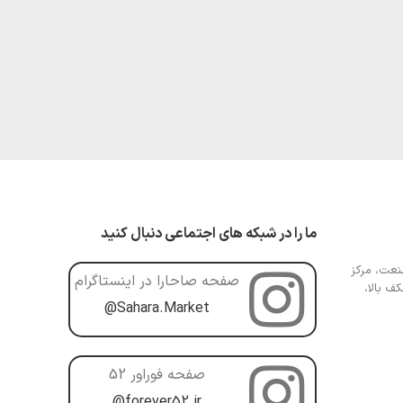
ما را در شبکه های اجتماعی دنبال کنید
عت، مرکز
صفحه صاحارا در اینستاگرام
ف بالا،
@Sahara.Market
صفحه فوراور 52
@forever52.ir