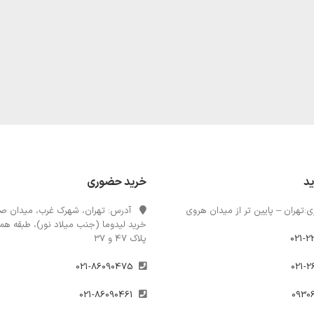
ید
خرید حضوری
:تهران – پایین تر از میدان هروی
آدرس: تهران، شهرک غرب، میدان صن
خرید لیدوما (جنب میلاد نور)، طبقه همک
021-2
پلاک 47 و 37
021-86090475
021-86090461