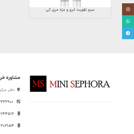
Instagram
سرم تقویت ابرو و مژه مری کی
WhatsApp
Telegram
مشاوره خر
دفتر مرکزی
2332900
021-26144516
09306303154