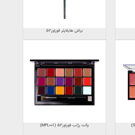
براش هایلایتر فوراور52
پالت رژلب فوراور52 (MPL001)