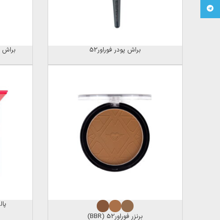
Telegram
براش پودر فوراور52
براش رژگ
پالت 
برنزر فوراور52 (BBR)