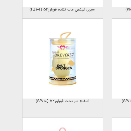
اسپری فیکس مات کننده فوراور52 (FZ101)
اسفنج سر تخت فوراور۵۲ (SP010)