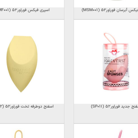
 آبرسان فوراور52 (MSM001)
اسپری فیکس فوراور۵۲ (KMF001)
نج جدید فوراور۵۲ (SP011)
اسفنج دوطرفه تخت فوراور52 (SP012)