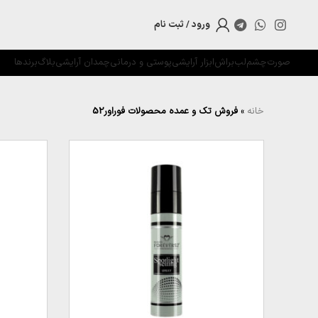
ورود / ثبت نام
صورت
چشم
لب
براش
ابزار آرایشی
پوستی و درمانی
چمدان آرایشی
بلاگ
برندها
خانه
»
فروش تک و عمده محصولات فوراور52