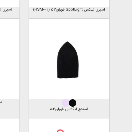
اسپری فیکس SpotLight فوراور52 (HSM001)
اسپری فیکس
اسف
اسفنج انگشتی فوراور52