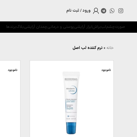
ورود / ثبت نام
صورت
چشم
لب
براش
ابزار آرایشی
پوستی و درمانی
چمدان آرایشی
بلاگ
برندها
خانه
»
نرم کننده لب اصل
ناموجود
ناموجود