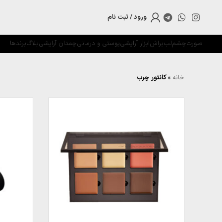
ورود / ثبت نام
صورت
چشم
لب
براش
ابزار آرایشی
پوستی و درمانی
چمدان آرایشی
بلاگ
برندها
خانه
»
کانتور چرب