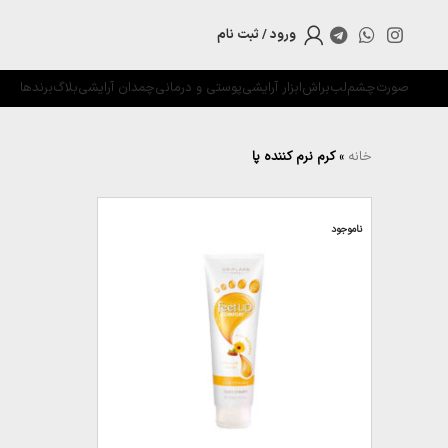
ورود / ثبت نام
صورت
چشم
لب
براش
ابزار آرایشی
پوستی و درمانی
چمدان آرایشی
بلاگ
برندها
خانه
»
کرم نرم کننده پا
ناموجود