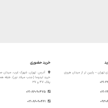
ید
خرید حضوری
:تهران – پایین تر از میدان هروی
آدرس: تهران، شهرک غرب، میدان صن
خرید لیدوما (جنب میلاد نور)، طبقه همک
021-2
پلاک 47 و 37
021-86090475
021-86090461