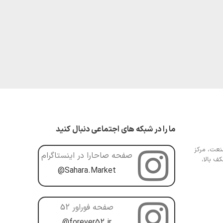
ما را در شبکه های اجتماعی دنبال کنید
عت، مرکز
صفحه صاحارا در اینستاگرام
ف بالا،
@Sahara.Market
صفحه فوراور 52
@forever52.ir