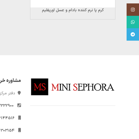
Instagram
کرم پا نرم کننده بادام و عسل اوریفلیم
WhatsApp
Telegram
مشاوره خر
دفتر مرکزی
2332900
021-26144516
09306303154