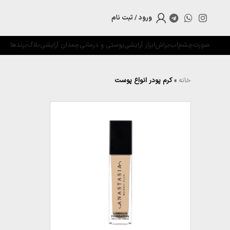
ورود / ثبت نام
صورت
چشم
لب
براش
ابزار آرایشی
پوستی و درمانی
چمدان آرایشی
بلاگ
برندها
خانه
»
کرم پودر انواع پوست