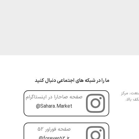
ما را در شبکه های اجتماعی دنبال کنید
عت، مرکز
صفحه صاحارا در اینستاگرام
ف بالا،
@Sahara.Market
صفحه فوراور 52
@forever52.ir