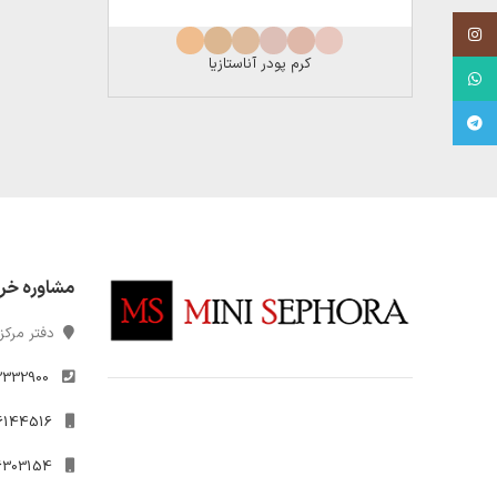
Instagram
کرم‌ پودر آناستازیا
WhatsApp
Telegram
مشاوره خر
دفتر مرکزی
2332900
021-26144516
09306303154