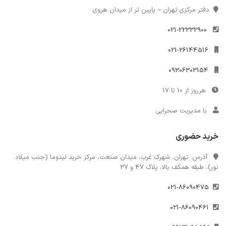
دفتر مرکزی:تهران – پایین تر از میدان هروی
021-22332900
021-26144516
09306303154
هرروز از 10 تا 17
با مدیریت صحرایی
خرید حضوری
آدرس: تهران، شهرک غرب، میدان صنعت، مرکز خرید لیدوما (جنب میلاد
نور)، طبقه همکف بالا، پلاک 47 و 37
021-86090475
021-86090461