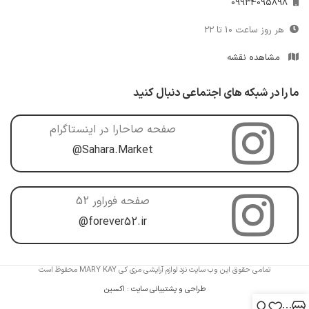
09934095898
هر روز ساعت 10 تا 22
مشاهده نقشه
ما را در شبکه های اجتماعی دنبال کنید
صفحه صاحارا در اینستاگرام
@Sahara.Market
صفحه فوراور 52
@forever52.ir
تمامی حقوق این وب سایت نزد لوازم آرایشی مری کی MARY KAY محفوظ است
طراحی و پشتیبانی سایت
:
اکسین