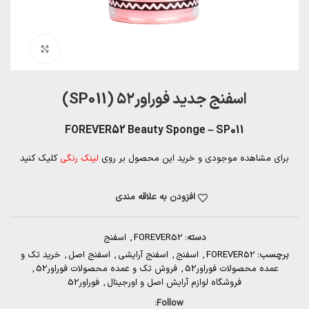
بزرگنمایی تصویر
اسفنج جدید فوراور۵۲ (SP011)
FOREVER52 Beauty Sponge – SP011
برای مشاهده موجودی و خرید این محصول بر روی
لینک رنگی
کلیک کنید
افزودن به علاقه مندی
دسته:
FOREVER52
,
اسفنج
برچسب:
FOREVER52
,
اسفنج
,
اسفنج آرایشی
,
اسفنج اصل
,
خرید تک و
عمده محصولات فوراور52
,
فروش تک و عمده محصولات فوراور52
,
فروشگاه لوازم آرایش اصل و اورجینال
,
فوراور52
Follow: