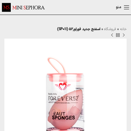
منو
خانه
»
فروشگاه
»
اسفنج جدید فوراور۵۲ (SP011)