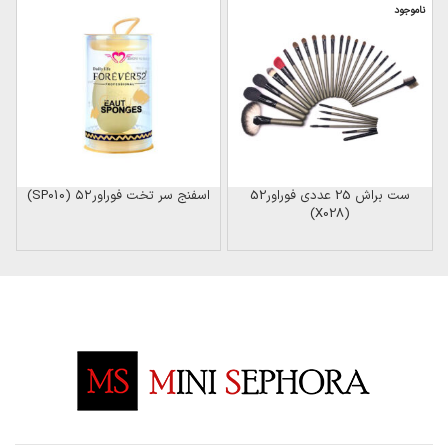
ناموجود
ن
ست براش 25 عددی فوراور52
اسفنج سر تخت فوراور۵۲ (SP010)
(X028)