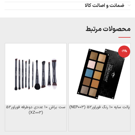
ضمانت و اصالت کالا
محصولات مرتبط
-19%
ن
پالت سایه 10 رنگ فوراور52 (NEP003)
ست براش 10 عددی دوطرفه فوراور52
(XZ003)