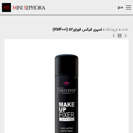
منو
خانه
»
فروشگاه
»
اسپری فیکس فوراور۵۲ (KMF001)