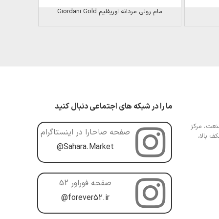
مام رولی مردانه اوریفلیم Giordani Gold
بادی اسپلش ویکتور
ما را در شبکه های اجتماعی دنبال کنید
عت، مرکز
صفحه صاحارا در اینستاگرام
ف بالا،
@Sahara.Market
صفحه فوراور 52
@forever52.ir