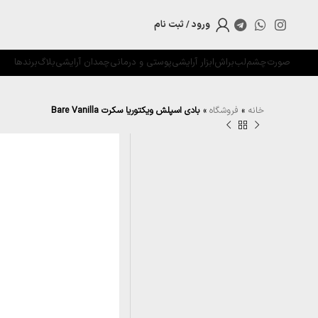
ورود / ثبت نام
صورت
چشم
لب
براش
ابزار آرایشی
پوستی و درمانی
چمدان آرایشی
بلاگ
برندها
خانه
»
فروشگاه
»
بادی اسپلش ویکتوریا سکرت Bare Vanilla