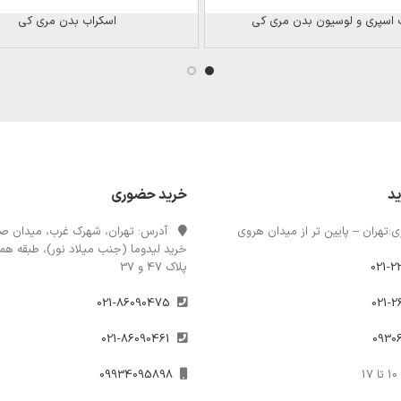
اسپری و لوسیون بدن مری کی
اسکراب بدن مری کی
ید
خرید حضوری
:تهران – پایین تر از میدان هروی
آدرس: تهران، شهرک غرب، میدان صن
خرید لیدوما (جنب میلاد نور)، طبقه همک
021-2
پلاک 47 و 37
021-86090475
021-86090461
1
09934095898