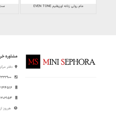
مام رولی زنانه اوریفلیم EVEN TONE
ست 
مشاوره خر
دفتر مرکزی
2332900
021-26144516
09306303154
هرروز از 10 تا 7