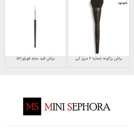
ناموجود
ن
براش رژگونه شماره 2 مری کی
براش فید سایه فوراور52