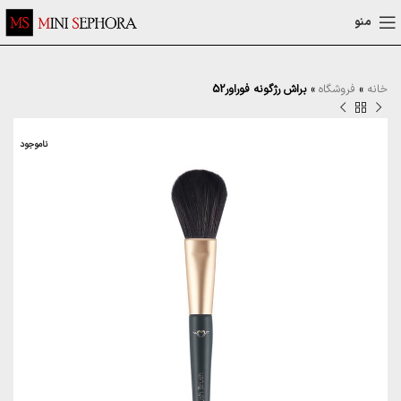
منو
خانه
»
فروشگاه
»
براش رژگونه فوراور52
ناموجود