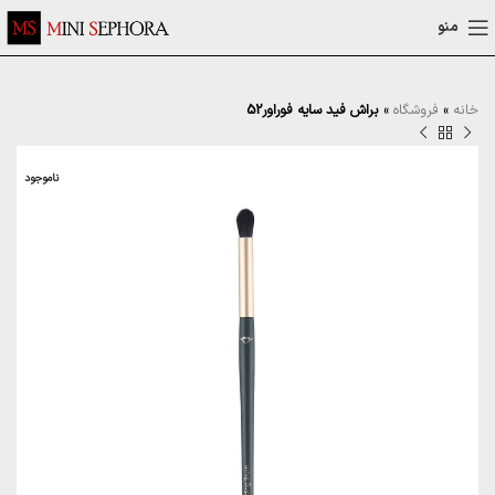
منو
خانه
»
فروشگاه
»
براش فید سایه فوراور52
ناموجود