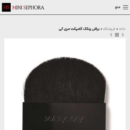
منو
خانه
»
فروشگاه
»
براش پنکک کامپکت مری کی