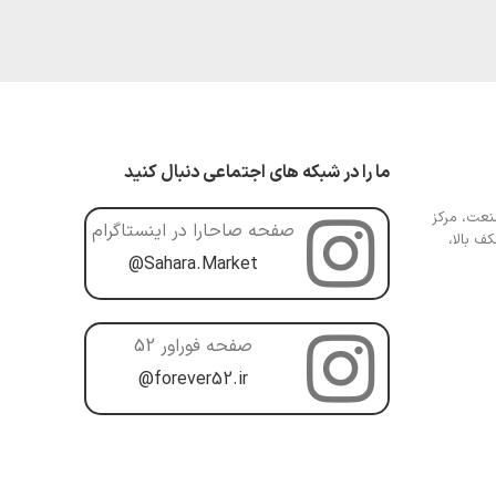
ما را در شبکه های اجتماعی دنبال کنید
عت، مرکز
صفحه صاحارا در اینستاگرام
ف بالا،
@Sahara.Market
صفحه فوراور 52
@forever52.ir