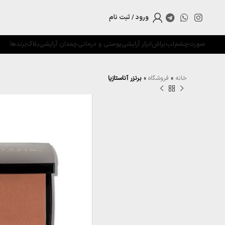
ورود / ثبت نام
صورت
چشم
لب
براش
ابزار آرایشی
پوستی و درمانی
چمدان آرایشی
بلاگ
برندها
خانه
»
فروشگاه
»
برنزر آناستازیا