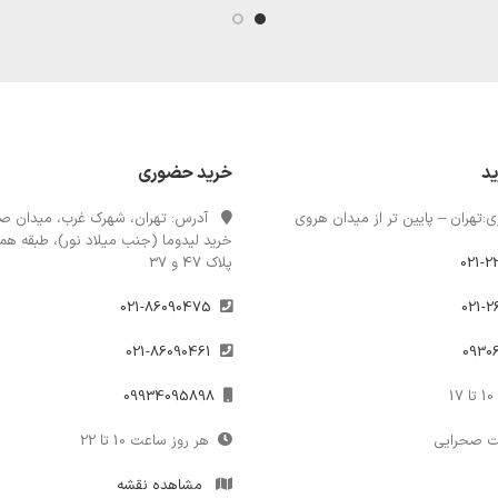
ید
خرید حضوری
:تهران – پایین تر از میدان هروی
آدرس: تهران، شهرک غرب، میدان صن
خرید لیدوما (جنب میلاد نور)، طبقه همک
021-2
پلاک 47 و 37
021-86090475
021-86090461
1
09934095898
ت صحرایی
هر روز ساعت 10 تا 22
مشاهده نقشه