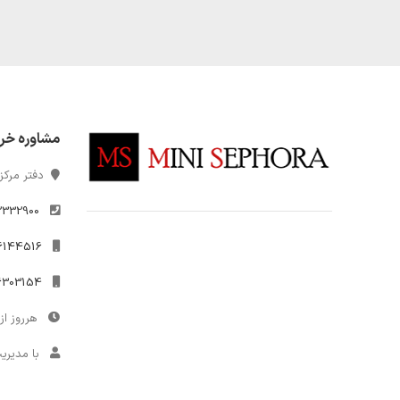
مشاوره خر
دفتر مرکزی
2332900
021-26144516
09306303154
هرروز از 10 تا 7
با مدیری