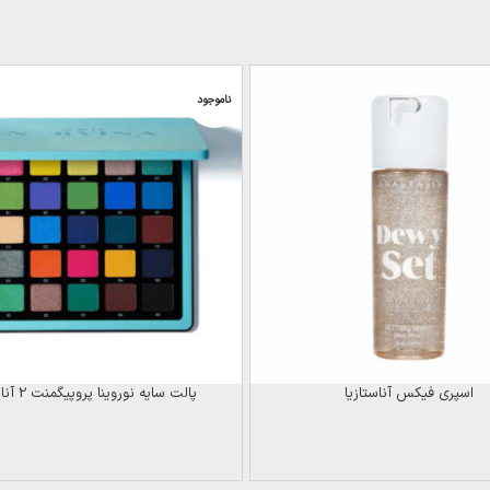
ناموجود
اسپری فیکس آناستازیا
پالت سایه نوروینا پروپیگمنت 2 آناستازیا