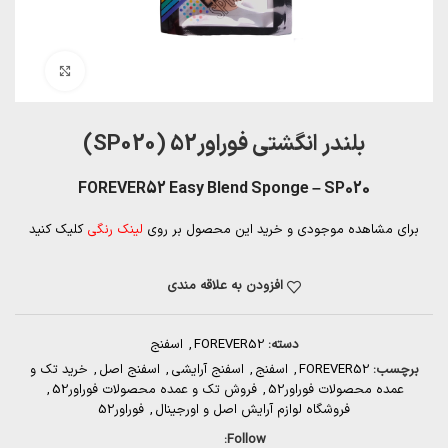
بزرگنمایی تصویر
بلندر انگشتی فوراور52 (SP020)
FOREVER52 Easy Blend Sponge – SP020
برای مشاهده موجودی و خرید این محصول بر روی
لینک رنگی
کلیک کنید
افزودن به علاقه مندی
دسته:
FOREVER52
,
اسفنج
برچسب:
FOREVER52
,
اسفنج
,
اسفنج آرایشی
,
اسفنج اصل
,
خرید تک و
عمده محصولات فوراور52
,
فروش تک و عمده محصولات فوراور52
,
فروشگاه لوازم آرایش اصل و اورجینال
,
فوراور52
Follow: