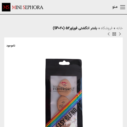
منو
خانه
»
فروشگاه
»
بلندر انگشتی فوراور52 (SP020)
ناموجود