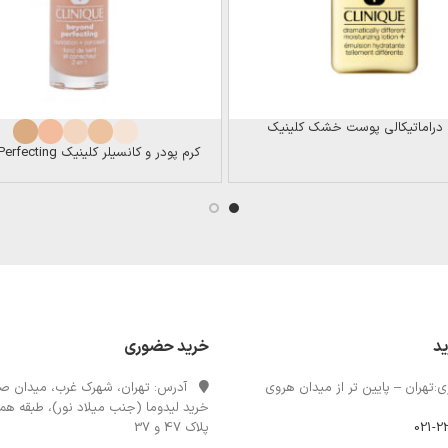
 دراماتیکالی پوست خشک کلینیک
کرم پودر و کانسیلر کلینیک Beyond Perfecting
ید
خرید حضوری
:تهران – پایین تر از میدان هروی
آدرس: تهران، شهرک غرب، میدان صن
خرید لیدوما (جنب میلاد نور)، طبقه همک
021-2
پلاک 47 و 37