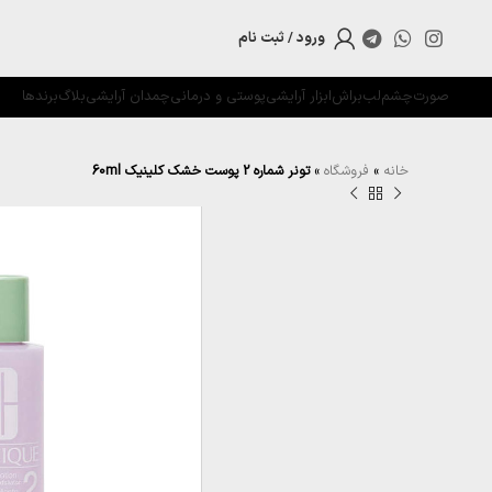
ورود / ثبت نام
صورت
چشم
لب
براش
ابزار آرایشی
پوستی و درمانی
چمدان آرایشی
بلاگ
برندها
خانه
»
فروشگاه
»
تونر شماره 2 پوست خشک کلینیک 60ml