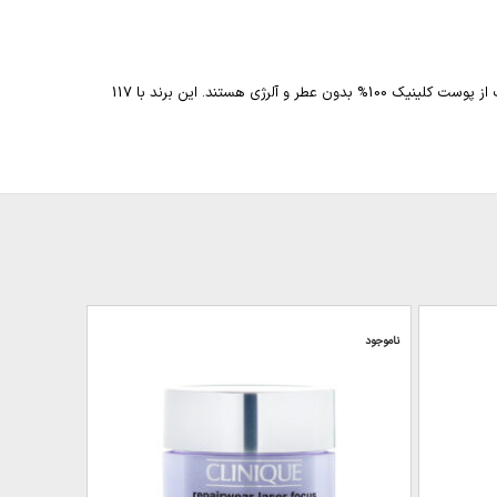
شرکت لوازم آرایشی و بهداشتی آمریکایی است که توسط متخصص پوست و مو ایولین لودر در سال 1968 راه اندازی شد، تمام محصولات مراقبت از پوست کلینیک 100% بدون عطر و آلرژی هستند. این برند با 117
ناموجود