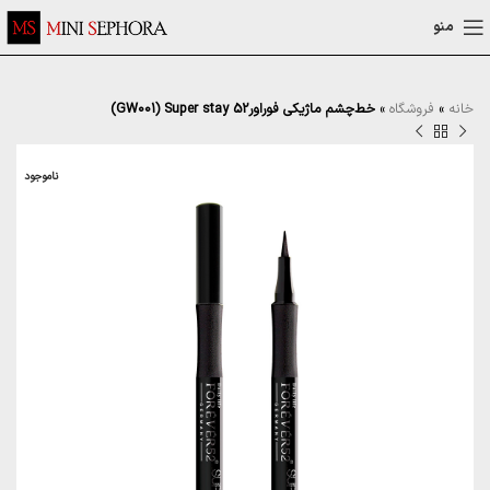
منو
خانه
»
فروشگاه
»
خط‌چشم ماژیکی فوراور52 GW001) Super stay)
ناموجود