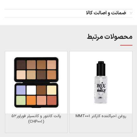
ضمانت و اصالت کالا
محصولات مرتبط
ن
روغن احیاکننده کارکتر MMT001
پالت کانتور و کانسیلر فوراور۵۲
(CHP001)