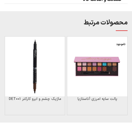
محصولات مرتبط
ناموجود
ن
پالت سایه امرزی آناستازیا
ماژیک چشم و ابرو کارکتر DET001