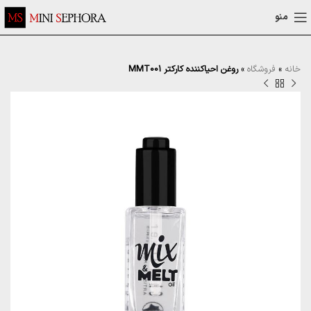
منو
خانه
»
فروشگاه
»
روغن احیاکننده کارکتر MMT001