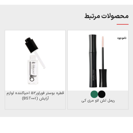
محصولات مرتبط
ناموجود
ن
قطره بوستر فوراور52 احیاکننده لوازم
آرایش (BST001)
ریمل لش لاو مری کی