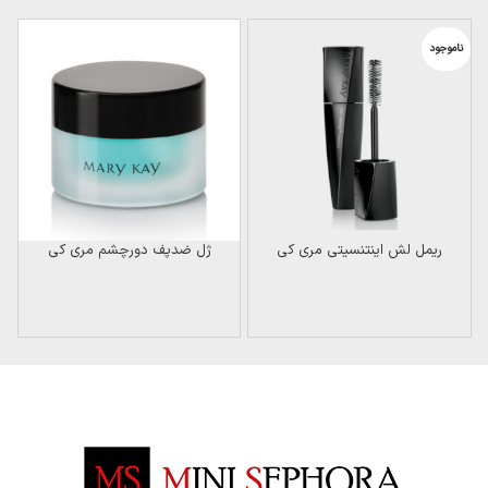
ناموجود
ن
ریمل لش اینتنسیتی مری کی
ژل ضدپف دورچشم مری کی