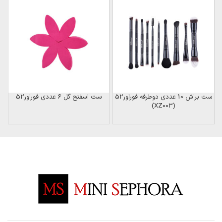
ن
ست براش 10 عددی دوطرفه فوراور52
ست اسفنج گل 6 عددی فوراور52
(XZ003)