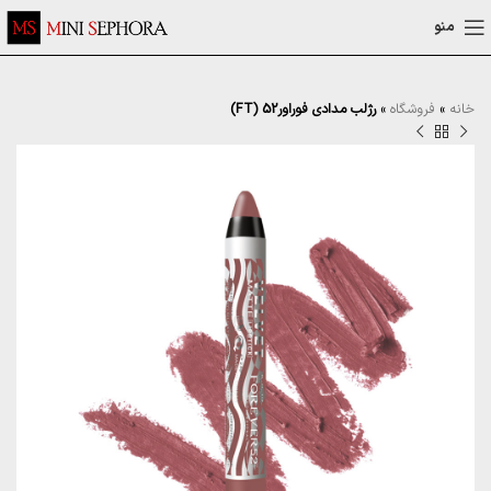
منو
خانه
»
فروشگاه
»
رژلب مدادی فوراور52 (FT)