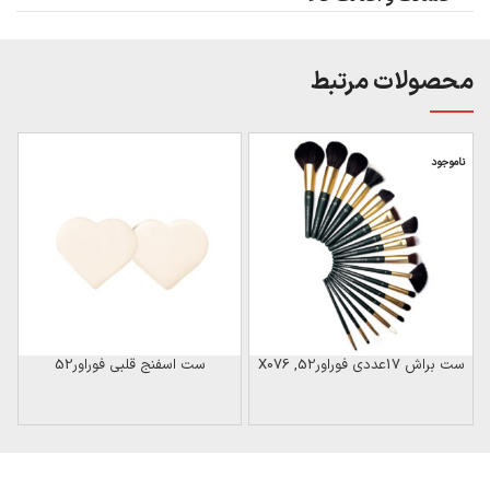
محصولات مرتبط
ناموجود
ست براش 17عددی فوراور52, X076
ست اسفنج قلبی فوراور52