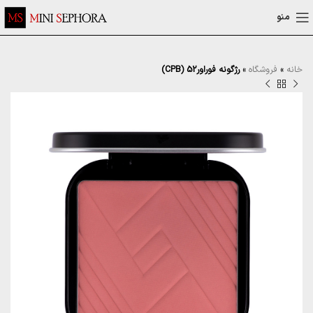
منو
خانه
»
فروشگاه
»
رژگونه فوراور52 (CPB)