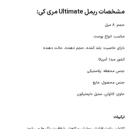
مشخصات ریمل Ultimate مری کی:
حجم: 8 میل
مناسب: انواع پوست
دارای خاصیت: بلند کننده، حجم دهنده، حالت دهنده
کشور مبدا: آمریکا
جنس محفظه: پلاستیکی
جنس محصول: مایع
حاوی: کائولن، ستیل دایمتیکون
ترکیبات:
کائولن، باعث افزایش پوشش و کاهش شفافیت رنگ ها می شود.