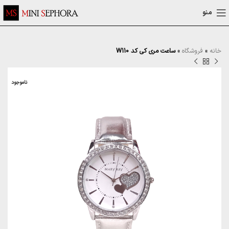
منو
خانه
»
فروشگاه
»
ساعت مری کی کد W110
ناموجود