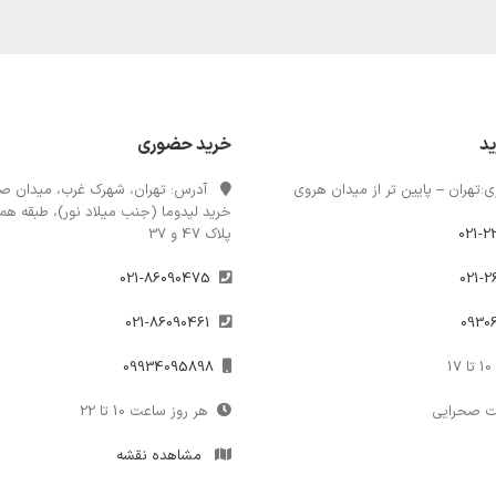
ید
خرید حضوری
:تهران – پایین تر از میدان هروی
آدرس: تهران، شهرک غرب، میدان صن
خرید لیدوما (جنب میلاد نور)، طبقه همک
021-2
پلاک 47 و 37
021-86090475
021-86090461
1
09934095898
ت صحرایی
هر روز ساعت 10 تا 22
مشاهده نقشه