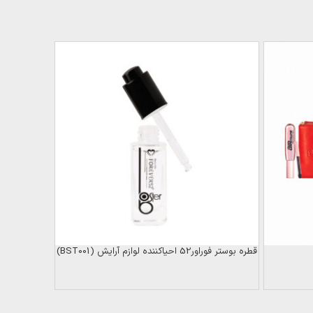
قطره بوستر فوراور52 احیاکننده لوازم آرایش (BST001)
خط‌چشم‌ نمد