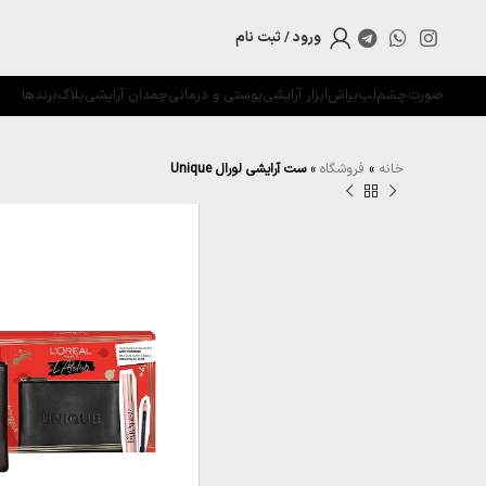
ورود / ثبت نام
صورت
چشم
لب
براش
ابزار آرایشی
پوستی و درمانی
چمدان آرایشی
بلاگ
برندها
خانه
»
فروشگاه
»
ست آرایشی لورال Unique