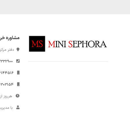
مشاوره خر
دفتر مرکزی
2332900
021-26144516
09306303154
هرروز از 10 تا 7
با مدیری