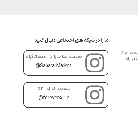
ما را در شبکه های اجتماعی دنبال کنید
عت، مرکز
صفحه صاحارا در اینستاگرام
ف بالا،
@Sahara.Market
صفحه فوراور 52
@forever52.ir