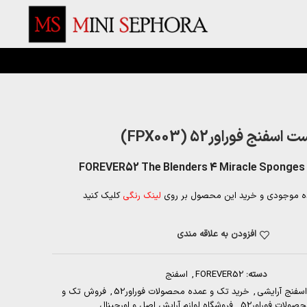
 اسفنج فوراور52 (FPX003)
FOREVER52 The Blenders 4 Miracle Sponges
ه موجودی و خرید این محصول بر روی
لینک رنگی
کلیک کنید
افزودن به علاقه مندی
دسته:
FOREVER52
,
اسفنج
اسفنج آرایشی
,
خرید تک و عمده محصولات فوراور52
,
فروش تک و
صولات فوراور52
,
فروشگاه لوازم آرایش اصل و اورجینال