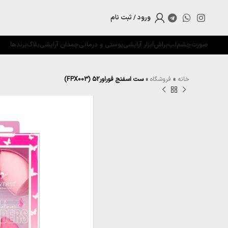
ورود / ثبت نام
صورت
چشم
لب
براش
ابزار آرایشی
پوستی و درمانی
چمدان آرایشی
بلاگ
برندها
خانه
»
فروشگاه
»
ست اسفنج فوراور52 (FPX003)