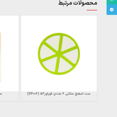
محصولات مرتبط
Telegram
ست اسفنج مثلثی 6 عددی فوراور52 (SP006)
ست 