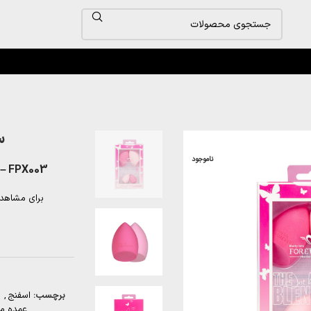
ست
ناموجود
 – FPX003
برای مشاهد
برچسب:
اسفنج
,
عمده مح