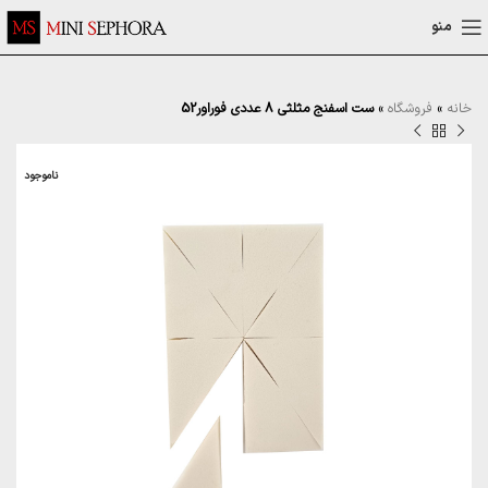
منو
خانه
»
فروشگاه
»
ست اسفنج مثلثی 8 عددی فوراور52
ناموجود