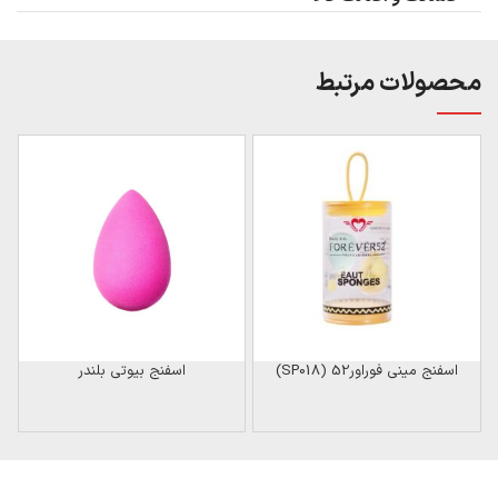
محصولات مرتبط
ن
اسفنج مینی فوراور52 (SP018)
اسفنج بیوتی بلندر
س