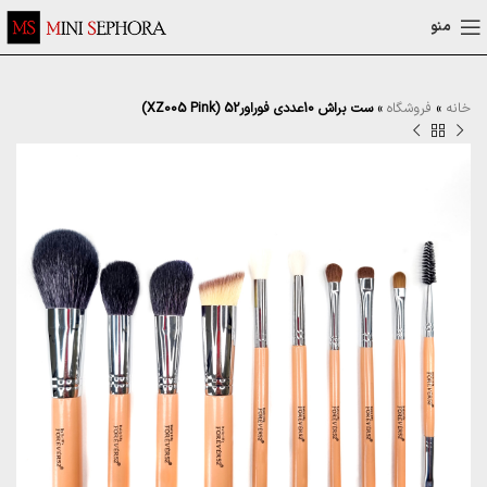
منو
خانه
»
فروشگاه
»
ست براش 10عددی فوراور52 (XZ005 Pink)