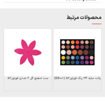
محصولات مرتبط
ن
پالت سایه 34 رنگ فوراور52 (IEB001)
ست اسفنج گل 6 عددی فوراور52