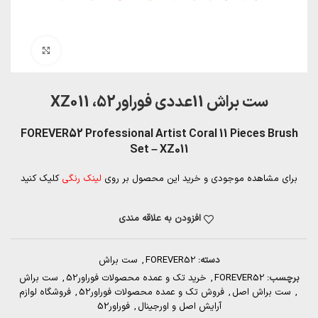
بزرگنمایی تصویر
ست براش 11عددی فوراور52، XZ011
FOREVER52 Professional Artist Coral 11 Pieces Brush
Set – XZ011
برای مشاهده موجودی و خرید این محصول بر روی
لینک رنگی
کلیک کنید
افزودن به علاقه مندی
دسته:
FOREVER52
,
ست براش
برچسب:
FOREVER52
,
خرید تک و عمده محصولات فوراور52
,
ست براش
,
ست براش اصل
,
فروش تک و عمده محصولات فوراور52
,
فروشگاه لوازم
آرایش اصل و اورجینال
,
فوراور52