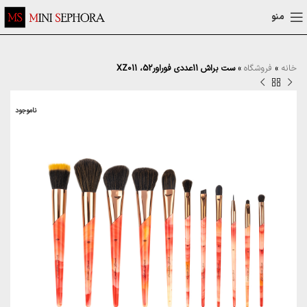
منو
خانه
»
فروشگاه
»
ست براش 11عددی فوراور52، XZ011
ناموجود