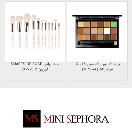
ن
پالت کانتور و کانسیلر 18 رنگ
ست براش SHADES OF ROSE
س
فوراور52 (MPC001)
فوراور52 (X077)