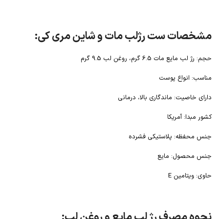
مشخصات ست رژلب مات و شاین مری کی:
حجم: رژ لب مایع مات 6.5 گرم، روغن لب 9.5 گرم
مناسب: انواع پوست
دارای خاصیت: ماندگاری بالا، درمانی
کشور مبدا: آمریکا
جنس محفظه: پلاستیکی فشرده
جنس محصول: مایع
حاوی: ویتامین E
نحوه مصرف رژ لب مایع و روغن لب: