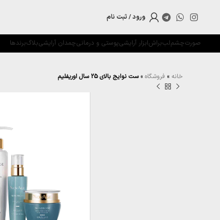
ورود / ثبت نام
صورت
چشم
لب
براش
ابزار آرایشی
پوستی و درمانی
چمدان آرایشی
بلاگ
برندها
خانه
»
فروشگاه
»
ست نوایج بالای 25 سال اوریفلیم