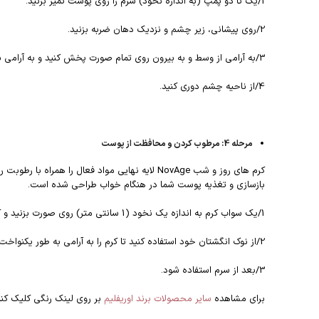
1/یک تا دو پمپ (به اندازه نخود) سرم را روی پوست تمیز بزنید.
2/روی پیشانی، زیر چشم و نزدیک دهان ضربه بزنید.
3/به آرامی از وسط و به بیرون روی تمام صورت پخش کنید و به آرامی با حرکات دایره ای ماساژ دهید.
4/از ناحیه چشم دوری کنید.
مرحله 4: مرطوب کردن و محافظت از پوست
کرم های روز و شب NovAge لایه نهایی مواد فعا
بازسازی و تغذیه پوست شما در هنگام خواب طراحی شده است.
1/یک سواب کرم به اندازه یک نخود (1 سانتی متر) روی صورت بزنید و کرم را به آرامی روی پیشانی و گونه ها بزنید.
2/از نوک انگشتان خود استفاده کنید تا کرم را به آرامی به طور یکنواخت در تمام صورت خود ماساژ دهید و از ناحیه چشم دوری کنید تا کاملا جذب شود.
3/بعد از سرم استفاده شود.
برای مشاهده
سایر محصولات برند اوریفلیم
بر روی لینک رنگی کلیک کنی