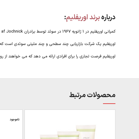
درباره
برند اوریفلیم
:
کمپانی اوریفلیم در 1 ژانویه 1967 در سوئد توسط برادران Jonas af Jochnick و Robert af Jochnick و دوست آنها Bengt Hellsten تاسیس شد.
اوریفلیم یک شرکت بازاریابی چند سطحی و چند ملیتی سوئدی است که مح
اوریفلیم فرصت تجاری را برای افرادی ارائه می دهد که می خواهند از ر
محصولات مرتبط
ناموجود