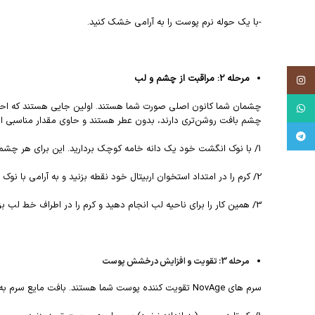
-با یک حوله نرم پوست را به آرامی خشک کنید.
مرحله 2: مراقبت از چشم و لب
Instagram
چشمان شما کانون اصلی صورت شما هستند. اولین جایی هستند که احتم
WhatsApp
چشم بافت روشن‌تری دارند، بدون عطر هستند و حاوی مقدار مناسبی از
Telegram
1/ با نوک انگشت خود یک دانه خامه کوچک بردارید. این برای هر چشم کافی است.
2/ کرم را در امتداد استخوان اربیتال خود نقطه بزنید و به آرامی با نوک انگشت حلقه به داخل آن بزنید تا جذب شود. از تماس مستقیم با چشم خودداری کنید.
3/ همین کار را برای ناحیه لب انجام دهید و کرم را در اطراف خط لب بزنید.
مرحله 3: تقویت و افزایش درخشش پوست
سرم های NovAge تقویت کننده پوست شما هستند. بافت مایع سرم به گونه ای طراحی شده است که قبل از استفاده از کرم روز یا شب، مواد فعال آبرسان و حفظ جوانی خود را به طور موثر ارائه دهد.