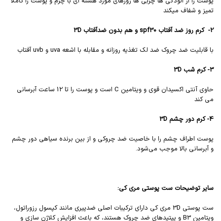
پوست را از آلودگی ها چربی ها روزهای مورد هسته ای با چرم و پوست را کاملاً
تمیز و شفاف میکند
2- کرم روز ضد آفتاب spf30 و هم بدون ضدآفتاب 3D
با قابلیت ضد چروک ضد لک تغذیه روزانه و مقابله با اشعه uva و uvb آفتاب
3- کرم شب 3D
حاوی آنتی اکسیدان قوی و ویتامین C است و پوست را تا 12 ساعت آبرسانی
می کند
4- کرم دور چشم 3D
پوست اطراف چشم را با خاصیت ضد چروکی و از بین برنده سیاهی دور چشم
و آبرسانی بالا موجب می‌شود.
سایر توضیحات ست پوستی مری کی:
ست پوستی 3D مری کی دارای ترکیبات اصلی ضدپیری مانند کپسول رزوراتول،
ویتامین B3 و پپتیدهای ضد چروک هستند، که باعث افزایش کلاژن سازی و