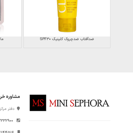
ضدآفتاب ضدچروک کلینیک SPF30
ما
مشاوره خر
دفتر مرکزی
2332900
021-26144516