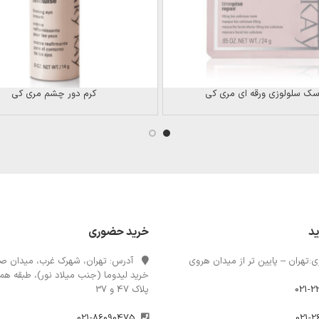
سک سلولوزی ورقه ای مری کی
کرم دور چشم مری کی
ید
خرید حضوری
:تهران – پایین تر از میدان هروی
آدرس: تهران، شهرک غرب، میدان صن
خرید لیدوما (جنب میلاد نور)، طبقه همک
021-2
پلاک 47 و 37
021-86090475