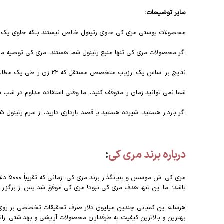
سایر توضیحات:
محصولات پوستی مری کی حاوی رتینول خالص نیستند بلکه حاوی یک 
اگر محصولات مری کی تنها منبع رتینول شما هستند، مری کی توصیه می‌کن
نتایج بر اساس یک ارزیاب متخصص مستقل که 22 زن را طی یک مطالعه بالینی هشت هفته ای ارزیابی کرد که در آن زنان از رتینول 0.5 یک شب در دو هفته اول استفاده کردند، سپس هفته های 3 تا 8 شبانه استفاده کردند.
شما نمی توانید زمان را متوقف کنید، اما وقتی استفاده مداوم در شب
اگر باردار هستید، شیرده هستید یا قصد بارداری دارید، از سرم رتینول 0.5 مری کی استفاده نکنید.
درباره برند مری کی
:
باشد؛ اما این تنها هدف مری کی نبود! مری کی موفق شد پس از برگزار 
هرساله این کمپانی چندین میلیون دلار صرف تحقیقات تخصصی بر روی 
بهترین و بالاترین کیفیت به طرفداران محصولات آرایشی و بهداشتی ارائه