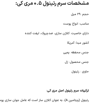
مشخصات سرم رتینول 0.5 مری کی:
حجم: 29 میل
مناسب: انواع پوست
دارای خاصیت: کلاژن سازی، ضدچروک، لیفت کننده
کشور مبدا: آمریکا
جنس محفظه: پمپی
جنس محصول: ژل
حاوی : رتینول
ترکیبات سرم رتینول اصل مری کی:
رتینول (ویتامین A)، به عنوان کلاژن ساز است که عامل جوان سازی پوست صورت است.