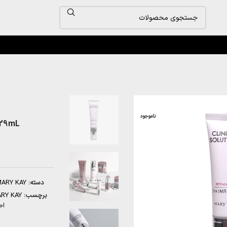
ناموجود
– 29mL
دسته:
ARY KAY
برچسب:
RY KAY
اص