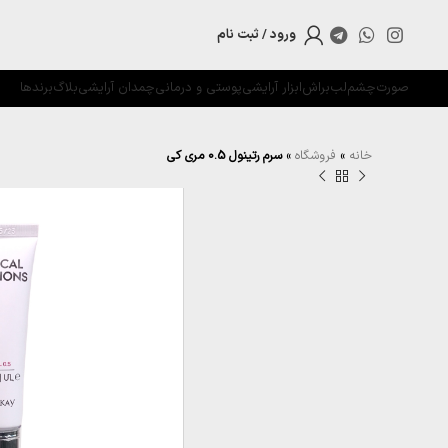
ورود / ثبت نام
صورت
چشم
لب
براش
ابزار آرایشی
پوستی و درمانی
چمدان آرایشی
بلاگ
برندها
خانه
»
فروشگاه
»
سرم رتینول 0.5 مری کی