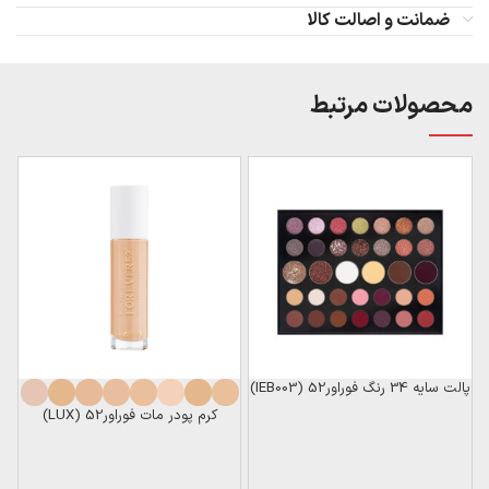
ضمانت و اصالت کالا
محصولات مرتبط
پالت سایه 34 رنگ فوراور52 (IEB003)
کرم پودر مات فوراور52 (LUX)