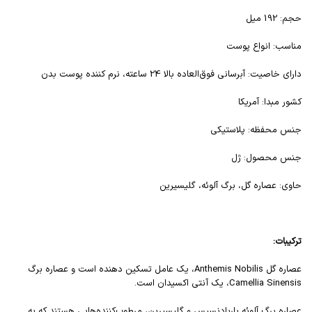
حجم: 192 میل
مناسب: انواع پوست
دارای خاصیت: آبرسانی فوق‌العاده بالا 24 ساعته، نرم کننده پوست بدن
کشور مبدا: آمریکا
جنس محفظه: پلاستیکی
جنس محصول: ژل
حاوی: عصاره گل، برگ آلوئه، گلیسیرین
ترکیبات:
عصاره گل Anthemis Nobilis، یک عامل تسکین دهنده است و عصاره برگ
Camellia Sinensis، یک آنتی اکسیدان است.
عصاره برگ آلوئه باربادنسیس و گلیسیرین، مرطوب‌کننده‌هایی هستند که به