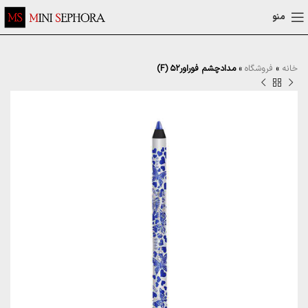
منو
خانه
»
فروشگاه
»
مداد‌چشم فوراور۵۲ (F)