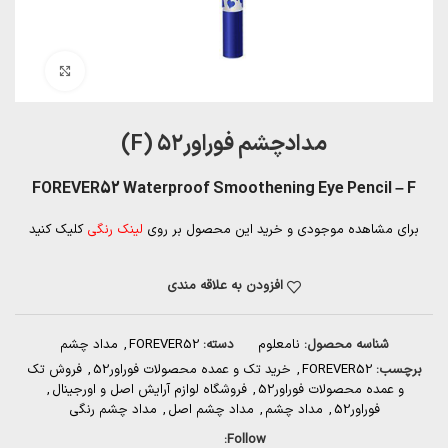
بزرگنمایی تصویر
مداد‌چشم فوراور۵۲ (F)
FOREVER52 Waterproof Smoothening Eye Pencil – F
برای مشاهده موجودی و خرید این محصول بر روی
لینک رنگی
کلیک کنید
افزودن به علاقه مندی
شناسه محصول:
نامعلوم
دسته:
FOREVER52
,
مداد چشم
برچسب:
FOREVER52
,
خرید تک و عمده محصولات فوراور52
,
فروش تک
و عمده محصولات فوراور52
,
فروشگاه لوازم آرایش اصل و اورجینال
,
فوراور52
,
مداد چشم
,
مداد چشم اصل
,
مداد چشم رنگی
Follow: