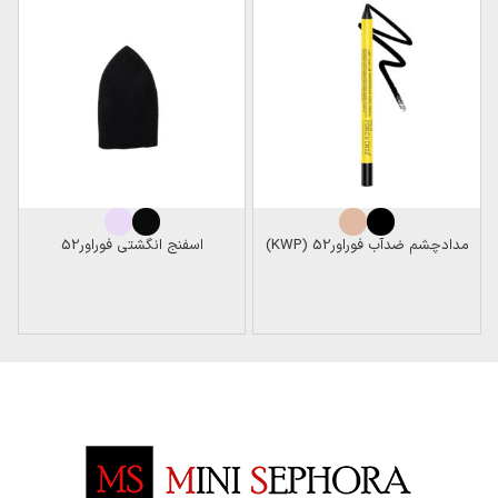
مداد‌چشم ضدآب فوراور52 (KWP)
اسفنج انگشتی فوراور52