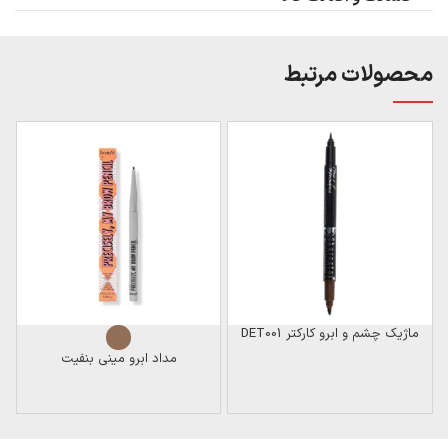
محصولات مرتبط
ن
ماژیک چشم و ابرو کارکتر DET001
مداد ابرو مینی بنفیت