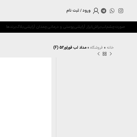
ورود / ثبت نام
صورت
چشم
لب
براش
ابزار آرایشی
پوستی و درمانی
چمدان آرایشی
بلاگ
برندها
خانه
»
فروشگاه
»
مداد لب فوراور52 (F)