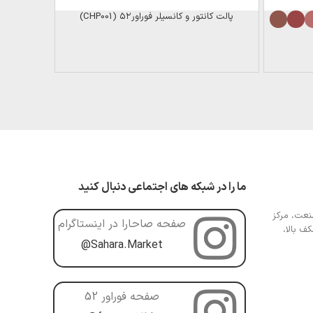
پالت کانتور و کانسیلر فوراور۵۲ (CHP001)
پالت سایه 28 رن
ما را در شبکه های اجتماعی دنبال کنید
عت، مرکز
صفحه صاحارا در اینستاگرام
ف بالا،
@Sahara.Market
صفحه فوراور 52