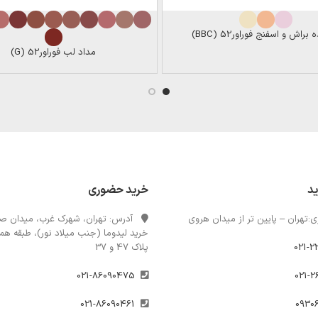
براش و اسفنج فوراور52 (BBC)
مداد لب فوراور52 (G)
ید
خرید حضوری
:تهران – پایین تر از میدان هروی
آدرس: تهران، شهرک غرب، میدان صن
خرید لیدوما (جنب میلاد نور)، طبقه همک
021-2
پلاک 47 و 37
021-86090475
021-86090461