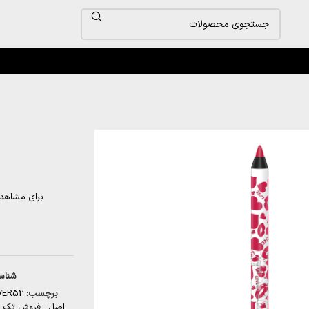
FECT LIP LINER – F
برای مشاهد
شناس
برچسب:
VER52
اصل
,
فروش تک و 