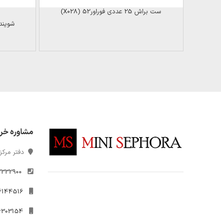
ست براش 25 عددی فوراور52 (X028)
شوینده 
مشاوره خر
دفتر مرکزی
2332900
021-26144516
09306303154