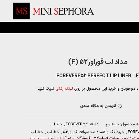
مداد لب فوراور52 (F)
FOREVERE52 PER
ه موجودی و خرید این محصول بر روی
لینک رنگی
کلیک کنید
افزودن به علاقه مندی
ه محصول:
نامعلوم
دسته:
FOREVER52
,
خط لب
FORE
,
خرید تک و عمده محصولات فوراور52
,
خط لب
,
خط لب
عمده محصولات فوراور52
,
فروشگاه لوازم آرایش اصل و اورجینال
,