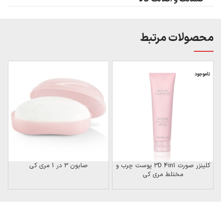
محصولات مرتبط
ناموجود
ن
کلینزر صورت 3D 4in1 پوست چرب و
صابون 3 در 1 مری کی
مختلط مری کی