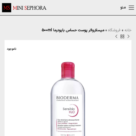
منو
خانه
»
فروشگاه
»
میسلارواتر پوست حساس بایودرما 500ml
ناموجود