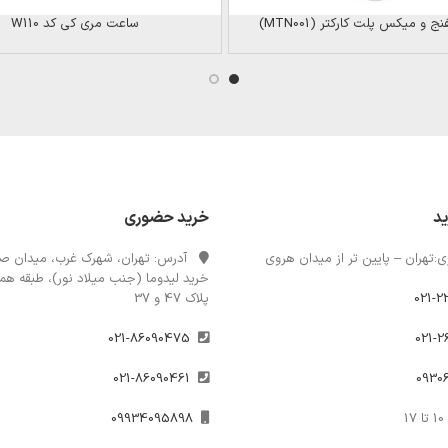
و میکس پلت کارکتر (MTN001)
ساعت مری کی کد W110
ید
خرید حضوری
:تهران – پایین تر از میدان هروی
آدرس: تهران، شهرک غرب، میدان صن
خرید لیدوما (جنب میلاد نور)، طبقه همک
021-2
پلاک 47 و 37
021-86090475
021-86090461
1
09934095898