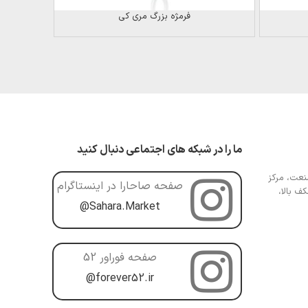
فرمژه بزرگ مری کی
ما را در شبکه های اجتماعی دنبال کنید
عت، مرکز
صفحه صاحارا در اینستاگرام
ف بالا،
@Sahara.Market
صفحه فوراور 52
@forever52.ir