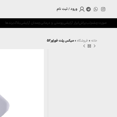
ورود / ثبت نام
صورت
چشم
لب
براش
ابزار آرایشی
پوستی و درمانی
چمدان آرایشی
بلاگ
برندها
خانه
»
فروشگاه
»
میکس پلت فوراور52