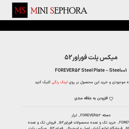
میکس پلت فوراور52
FOREVER52 Steel Plate – Steel001
ه موجودی و خرید این محصول بر روی
لینک رنگی
کلیک کنید
افزودن به علاقه مندی
دسته:
FOREVER52
,
ابزار
FORE
,
خرید تک و عمده محصولات فوراور52
,
فروش تک و عمده
,
فروشگاه لوازم آرایش اصل و اورجینال
,
فوراور52
,
میکس پلت
,