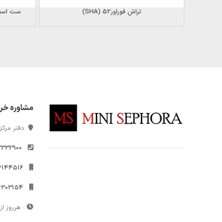
تراش فوراور52 (SHA)
ست اسفنج 
مشاوره خر
دفتر مرکزی
2332900
021-26144516
09306303154
هرروز از 10 تا 7